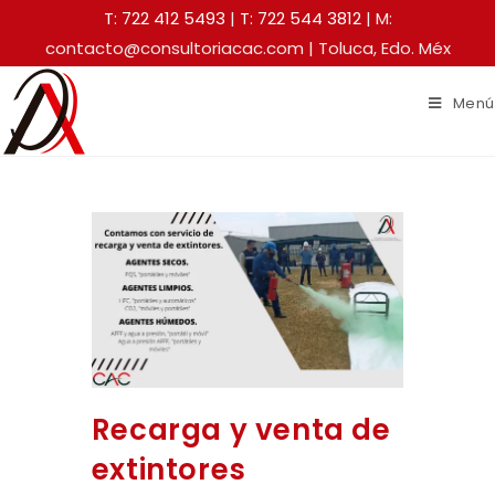
T: 722 412 5493
|
T: 722 544 3812
| M:
contacto@consultoriacac.com | Toluca, Edo. Méx
Menú
Recarga y venta de
extintores