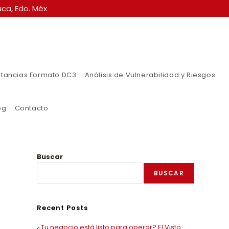
ca, Edo. Méx
tancias Formato DC3
Análisis de Vulnerabilidad y Riesgos
og
Contacto
Buscar
BUSCAR
Recent Posts
¿Tu negocio está listo para operar? El Visto