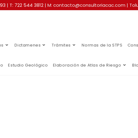
493
|
T: 722 544 3812
| M: contacto@consultoriacac.com | Tolu
os
Dictamenes
Trámites
Normas de la STPS
Cons
co
Estudio Geológico
Elaboración de Atlas de Riesgo
Bl