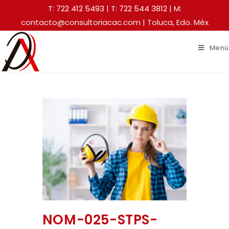
T: 722 412 5493
|
T: 722 544 3812
| M:
contacto@consultoriacac.com | Toluca, Edo. Méx
Menú
NOM-025-STPS-