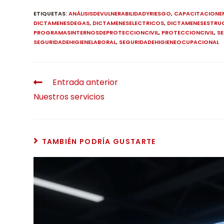
ETIQUETAS
:
ANÁLISISDEVULNERABILIDADYRIESGO
,
CAPACITACIONE
DICTAMENESDEGAS
,
DICTAMENESELECTRICOS
,
DICTAMENESESTRU
PROGRAMASINTERNOSDEPROTECCIONCIVIL
,
PROTECCIONCIVIL
,
SE
SEGURIDADEHIGIENELABORAL
,
SEGURIDADEHIGIENEOCUPACIONAL
Entrada anterior
Nuestros servicios
TAMBIÉN PODRÍA GUSTARTE