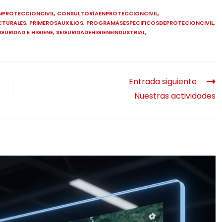
NPROTECCIONCIVIL
,
CONSULTORÍAENPROTECCIONCIVIL
,
CTURALES
,
PRIMEROSAUXILIOS
,
PROGRAMASESPECIFICOSDEPROTECIONCIVIL
,
GURIDAD E HIGIENE
,
SEGURIDADEHIGIENEINDUSTRIAL
,
Entrada siguiente
Nuestras actividades