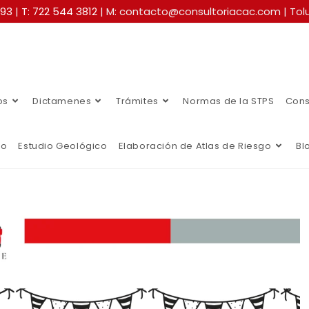
493
|
T: 722 544 3812
| M: contacto@consultoriacac.com | Tolu
os
Dictamenes
Trámites
Normas de la STPS
Cons
co
Estudio Geológico
Elaboración de Atlas de Riesgo
Bl