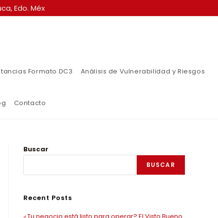
ca, Edo. Méx
tancias Formato DC3
Análisis de Vulnerabilidad y Riesgos
og
Contacto
Buscar
BUSCAR
Recent Posts
¿Tu negocio está listo para operar? El Visto Bueno