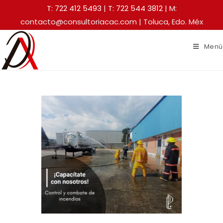
T: 722 412 5493
|
T: 722 544 3812
| M:
contacto@consultoriacac.com | Toluca, Edo. Méx
Menú