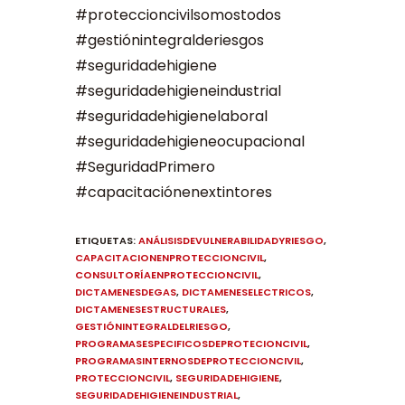
#proteccioncivilsomostodos
#gestiónintegralderiesgos
#seguridadehigiene
#seguridadehigieneindustrial
#seguridadehigienelaboral
#seguridadehigieneocupacional
#SeguridadPrimero
#capacitaciónenextintores
ETIQUETAS
:
ANÁLISISDEVULNERABILIDADYRIESGO
,
CAPACITACIONENPROTECCIONCIVIL
,
CONSULTORÍAENPROTECCIONCIVIL
,
DICTAMENESDEGAS
,
DICTAMENESELECTRICOS
,
DICTAMENESESTRUCTURALES
,
GESTIÓNINTEGRALDELRIESGO
,
PROGRAMASESPECIFICOSDEPROTECIONCIVIL
,
PROGRAMASINTERNOSDEPROTECCIONCIVIL
,
PROTECCIONCIVIL
,
SEGURIDADEHIGIENE
,
SEGURIDADEHIGIENEINDUSTRIAL
,