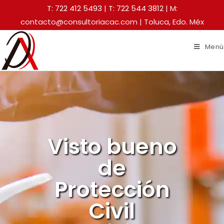
T: 722 412 5493
|
T: 722 544 3812
| M:
contacto@consultoriacac.com | Toluca, Edo. Méx
Menú
Visto bueno
de
Protección
Civil