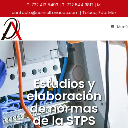
T: 722 412 5493
|
T: 722 544 3812
| M:
contacto@consultoriacac.com | Toluca, Edo. Méx
Menú
Estudios y
elaboración
de normas
de la STPS