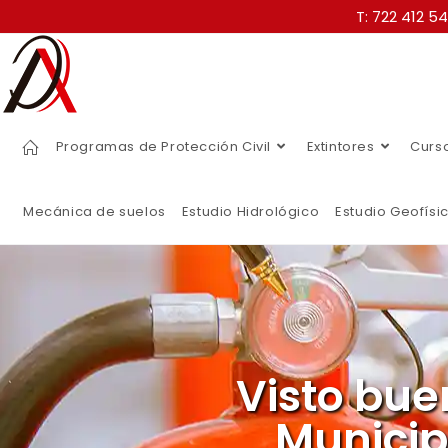
T: 722 412 5
Programas de Protección Civil
Extintores
Curs
Mecánica de suelos
Estudio Hidrológico
Estudio Geofísi
Visto bue
Municip