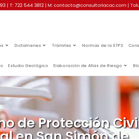
493
|
T: 722 544 3812
| M: contacto@consultoriacac.com | Tolu
os
Dictamenes
Trámites
Normas de la STPS
Cons
co
Estudio Geológico
Elaboración de Atlas de Riesgo
Bl
no de Protección Civi
al en San Simón de