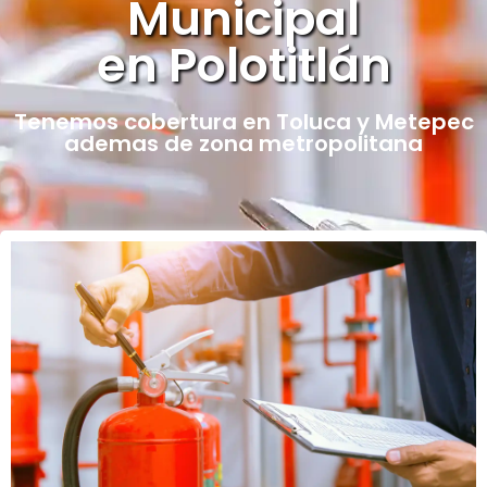
Municipal
en Polotitlán
Tenemos cobertura en Toluca y Metepec
ademas de zona metropolitana