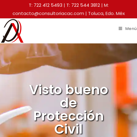
T: 722 412 5493
|
T: 722 544 3812
| M:
contacto@consultoriacac.com | Toluca, Edo. Méx
Menú
Visto bueno
de
Protección
Civil