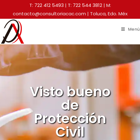
T: 722 412 5493
|
T: 722 544 3812
| M:
contacto@consultoriacac.com | Toluca, Edo. Méx
Menú
Visto bueno
de
Protección
Civil