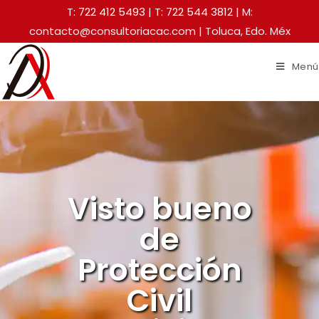
T: 722 412 5493
|
T: 722 544 3812
| M:
contacto@consultoriacac.com | Toluca, Edo. Méx
Menú
Visto bueno
de
Protección
Civil