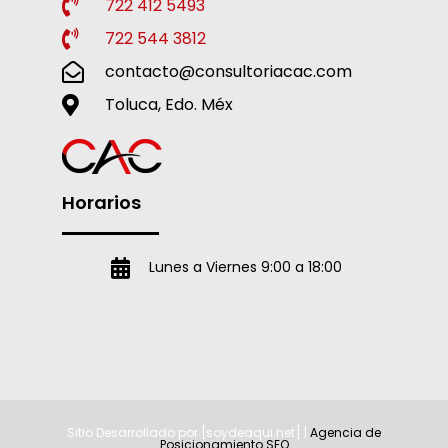
722 412 5493
722 544 3812
contacto@consultoriacac.com
Toluca, Edo. Méx
Horarios
Lunes a Viernes 9:00 a 18:00
Sitio Desarrollado por [soydeaqui.net] |
Agencia de
Posicionamiento SEO