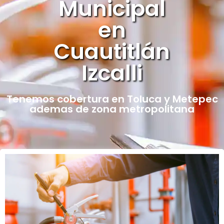
Municipal
en
Cuautitlán
Izcalli
Tenemos cobertura en Toluca y Metepec
ademas de zona metropolitana