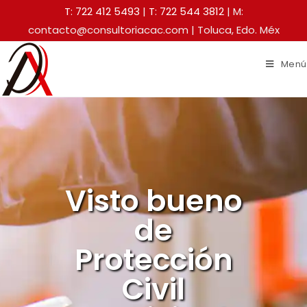
T: 722 412 5493
|
T: 722 544 3812
| M:
contacto@consultoriacac.com | Toluca, Edo. Méx
Menú
Visto bueno
de
Protección
Civil