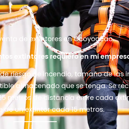
enta de extintores en Ocoyoacac.
tos extintores requiero en mi empres
e riesgo de incendio, tamaño de las in
ustible almacenado que se tenga. Se r
25 metros de distancia entre cada extin
e de un extintor cada 15 metros.