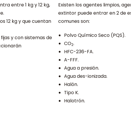
tra entre 1 kg y 12 kg,
Existen los agentes limpios, a
e.
extintor puede entrar en 2 de e
los 12 kg y que cuentan
comunes son:
Polvo Químico Seco (PQS).
 fijas y con sistemas de
CO
.
2
accionarán
HFC-236-FA.
A-FFF.
Agua a presión.
Agua des-ionizada.
Halón.
Tipo K.
Halotrón.