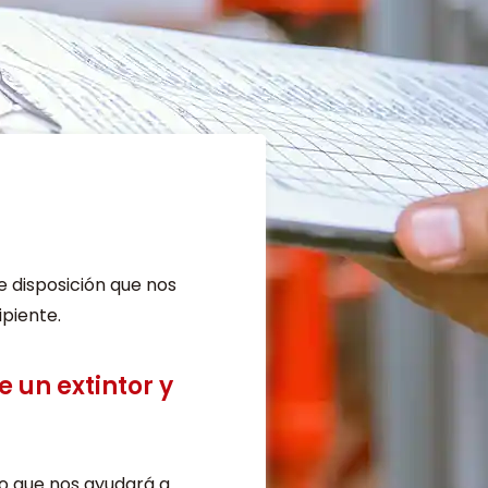
e disposición que nos
ipiente.
e un extintor y
ivo que nos ayudará a