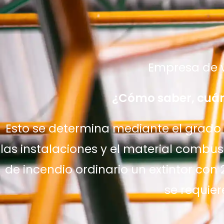
Empresa de v
¿Cómo saber, cuán
Esto se determina mediante el grado d
las instalaciones y el material comb
de incendio ordinario un extintor con 
se requier