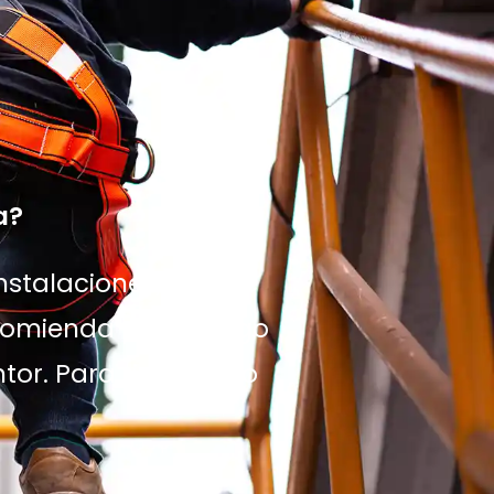
a?
stalaciones, giro de
ecomienda para riesgo
tor. Para riesgo alto