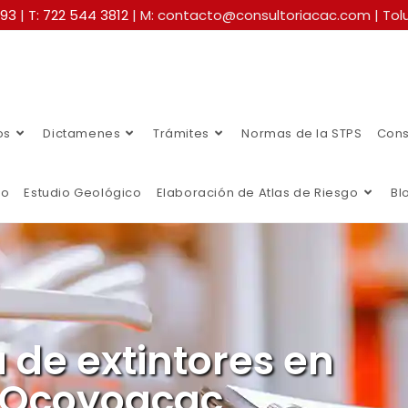
493
|
T: 722 544 3812
| M: contacto@consultoriacac.com | Tolu
os
Dictamenes
Trámites
Normas de la STPS
Cons
co
Estudio Geológico
Elaboración de Atlas de Riesgo
Bl
 de extintores en
Ocoyoacac