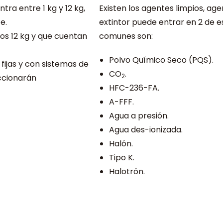
tra entre 1 kg y 12 kg,
Existen los agentes limpios, a
e.
extintor puede entrar en 2 de e
los 12 kg y que cuentan
comunes son:
Polvo Químico Seco (PQS).
 fijas y con sistemas de
CO
.
2
accionarán
HFC-236-FA.
A-FFF.
Agua a presión.
Agua des-ionizada.
Halón.
Tipo K.
Halotrón.