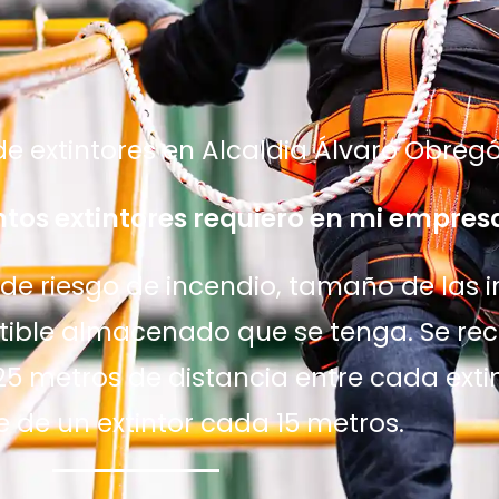
e extintores en Alcaldia Álvaro Obregó
tos extintores requiero en mi empres
e riesgo de incendio, tamaño de las in
ustible almacenado que se tenga. Se r
25 metros de distancia entre cada extin
e de un extintor cada 15 metros.