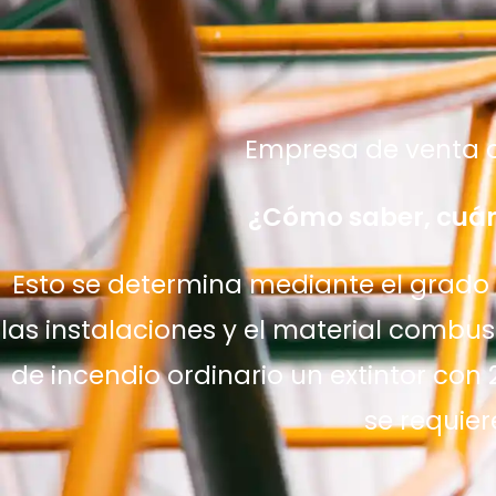
Empresa de venta d
¿Cómo saber, cuán
Esto se determina mediante el grado d
las instalaciones y el material comb
de incendio ordinario un extintor con 
se requier