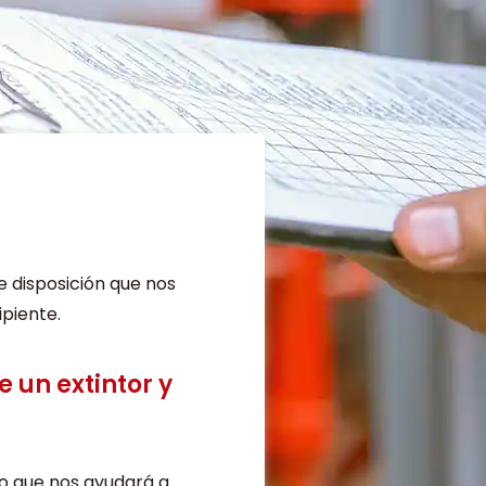
e disposición que nos
ipiente.
e un extintor y
ivo que nos ayudará a