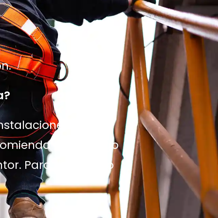
n.
a?
stalaciones, giro de
ecomienda para riesgo
tor. Para riesgo alto