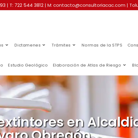
493
|
T: 722 544 3812
| M: contacto@consultoriacac.com | Tolu
os
Dictamenes
Trámites
Normas de la STPS
Cons
co
Estudio Geológico
Elaboración de Atlas de Riesgo
Bl
extintores en Alcaldi
varo Obregón