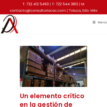
T: 722 412 5493
|
T: 722 544 3812
| M:
contacto@consultoriacac.com | Toluca, Edo. Méx
Menú
Un elemento crítico
en la gestión de