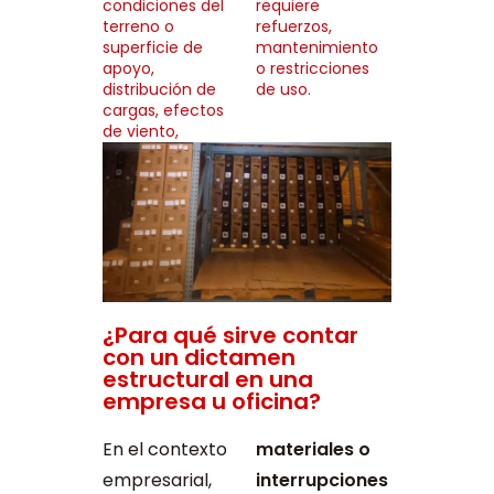
condiciones del
requiere
terreno o
refuerzos,
superficie de
mantenimiento
apoyo,
o restricciones
distribución de
de uso.
cargas, efectos
de viento,
¿Para qué sirve contar
con un dictamen
estructural en una
empresa u oficina?
En el contexto
materiales o
empresarial,
interrupciones