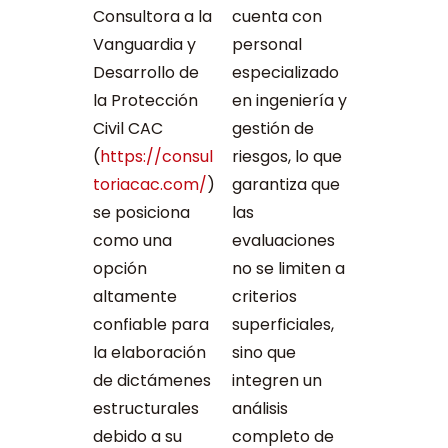
Consultora a la
cuenta con
Vanguardia y
personal
Desarrollo de
especializado
la Protección
en ingeniería y
Civil CAC
gestión de
(
https://consul
riesgos, lo que
toriacac.com/
)
garantiza que
se posiciona
las
como una
evaluaciones
opción
no se limiten a
altamente
criterios
confiable para
superficiales,
la elaboración
sino que
de dictámenes
integren un
estructurales
análisis
debido a su
completo de