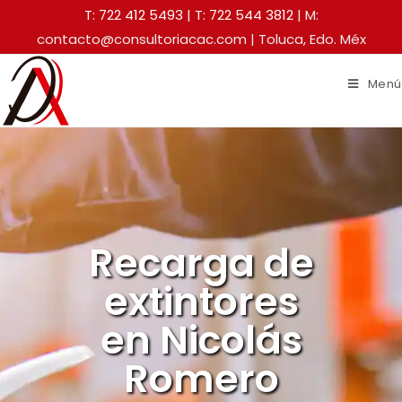
T: 722 412 5493
|
T: 722 544 3812
| M:
contacto@consultoriacac.com | Toluca, Edo. Méx
Menú
Recarga de
extintores
en Nicolás
Romero