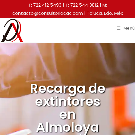
T: 722 412 5493
|
T: 722 544 3812
| M:
contacto@consultoriacac.com | Toluca, Edo. Méx
Menú
Recarga de
extintores
en
Almoloya