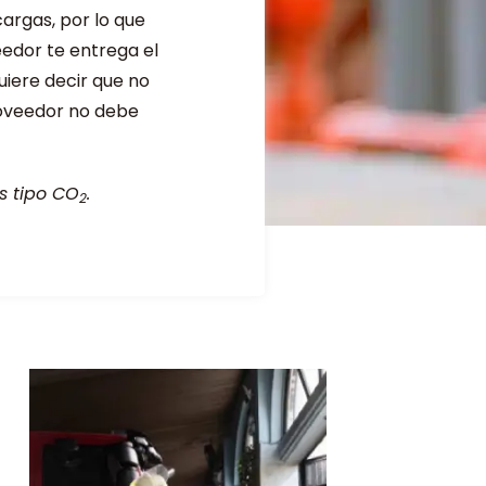
cargas, por lo que
eedor te entrega el
quiere decir que no
roveedor no debe
es tipo CO
.
2