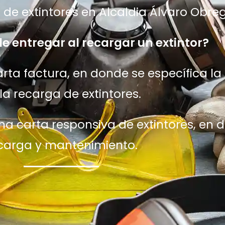
de extintores en Alcaldia Álvaro Obr
e entregar al recargar un extintor?
ta factura, en donde se específica la 
la recarga de extintores.
a carta responsiva de extintores, en 
carga y mantenimiento.