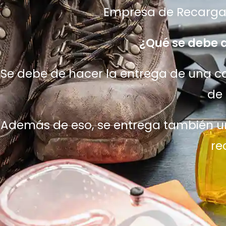
Empresa de Recarga 
¿Qué se debe d
Se debe de hacer la entrega de una car
de 
Además de eso, se entrega también un
re