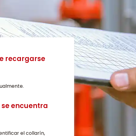
e recargarse
nualmente.
r se encuentra
tificar el collarín,