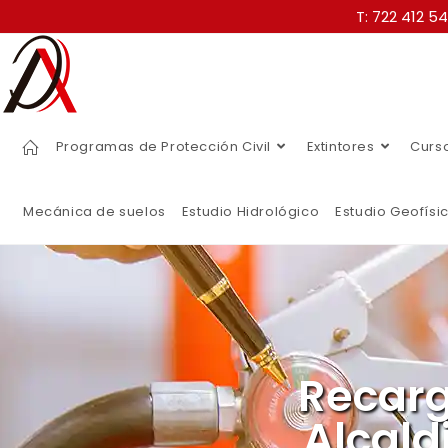
T: 722 412 5
Programas de Protección Civil
Extintores
Curs
Mecánica de suelos
Estudio Hidrológico
Estudio Geofísi
Recarg
Alcald