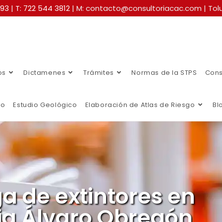
493
|
T: 722 544 3812
| M: contacto@consultoriacac.com | Tolu
os
Dictamenes
Trámites
Normas de la STPS
Cons
co
Estudio Geológico
Elaboración de Atlas de Riesgo
Bl
a de extintores en
ia Álvaro Obregón