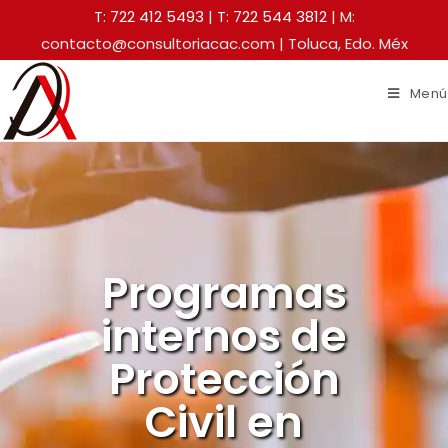
T: 722 412 5493
|
T: 722 544 3812
| M:
contacto@consultoriacac.com | Toluca, Edo. Méx
Menú
Programas
internos de
Protección
Civil en