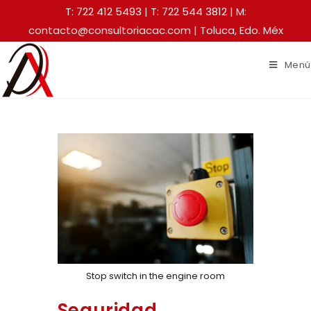
T: 722 412 5493
|
T: 722 544 3812
| M:
contacto@consultoriacac.com | Toluca, Edo. Méx
Menú
Stop switch in the engine room
Seguridad