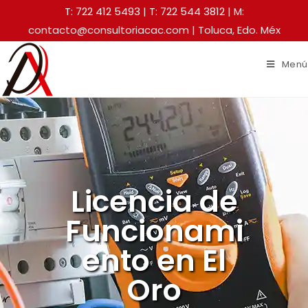
T: 722 412 5493
|
T: 722 544 3812
| M:
contacto@consultoriacac.com | Toluca, Edo. Méx
Menú
Licencia de
Funcionami
ento en El
Oro