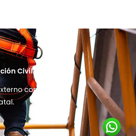
ión Civil?
xterno con registro
atal.