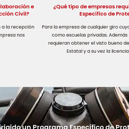
laboración e
¿Qué tipo de empresas requ
ción Civil?
Específico de Prote
 a la recepción
Para la empresa de cualquier giro cuyo
empresa nos
como escuelas privadas. Además 
requieran obtener el visto bueno de 
Estatal y a su vez la licenc
irigido un Programa Específico de Prot