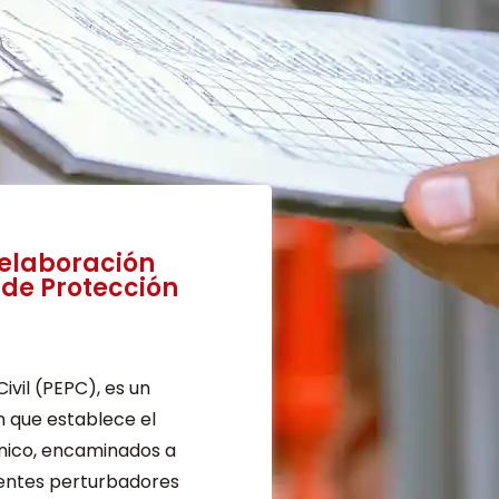
 elaboración
 de Protección
ivil (PEPC), es un
 que establece el
cnico, encaminados a
gentes perturbadores