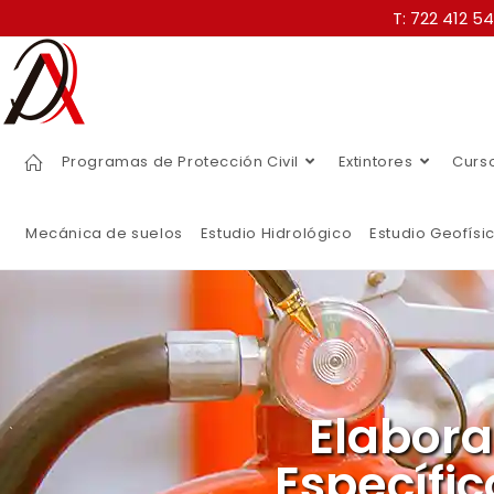
T: 722 412 5
Programas de Protección Civil
Extintores
Curs
Mecánica de suelos
Estudio Hidrológico
Estudio Geofísi
Elabor
Específic