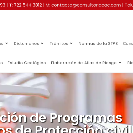
493
|
T: 722 544 3812
| M: contacto@consultoriacac.com | Tolu
os
Dictamenes
Trámites
Normas de la STPS
Cons
co
Estudio Geológico
Elaboración de Atlas de Riesgo
Bl
ación de Programas
os de Protección civil