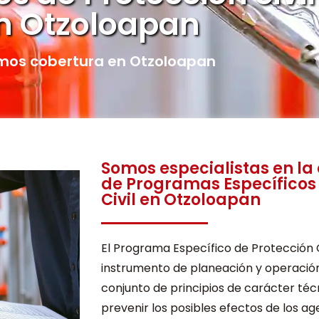
n Otzoloapan
os cobertura en Otzoloapan
Somos especialistas en la
de Programas Específicos
Civil en Otzoloapan
El Programa Específico de Protección C
instrumento de planeación y operación
conjunto de principios de carácter té
prevenir los posibles efectos de los a