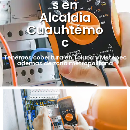
s en
Alcaldia
Cuauhtémo
c
Tenemos cobertura en Toluca y Metepec
ademas de zona metropolitana