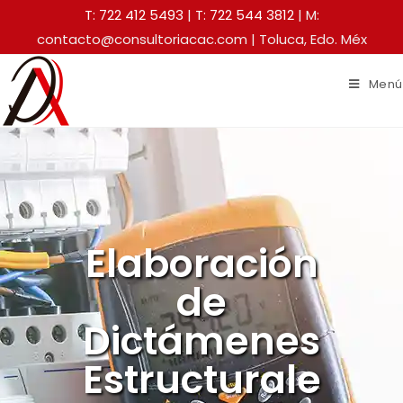
T: 722 412 5493
|
T: 722 544 3812
| M:
contacto@consultoriacac.com | Toluca, Edo. Méx
Menú
Elaboración
de
Dictámenes
Estructurale