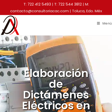
T: 722 412 5493
|
T: 722 544 3812
| M:
contacto@consultoriacac.com | Toluca, Edo. Méx
Menú
Elaboración
de
Dictámenes
Eléctricos en