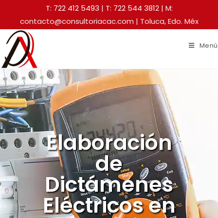
T: 722 412 5493
|
T: 722 544 3812
| M:
contacto@consultoriacac.com | Toluca, Edo. Méx
Menú
Elaboración
de
Dictámenes
Eléctricos en