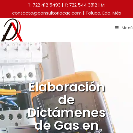
T: 722 412 5493
|
T: 722 544 3812
| M:
contacto@consultoriacac.com | Toluca, Edo. Méx
Menú
Elaboración
de
Dictámenes
de Gas en