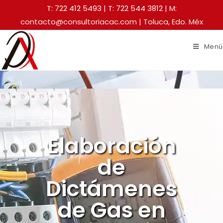
T: 722 412 5493
|
T: 722 544 3812
| M:
contacto@consultoriacac.com | Toluca, Edo. Méx
Menú
Elaboración
de
Dictámenes
de Gas en