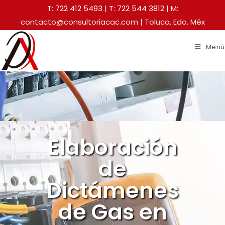
T: 722 412 5493
|
T: 722 544 3812
| M:
contacto@consultoriacac.com | Toluca, Edo. Méx
Menú
Elaboración
de
Dictámenes
de Gas en