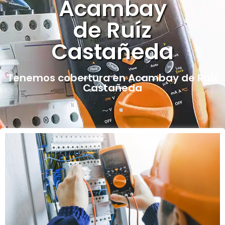
Acambay
de Ruíz
Castañeda
Tenemos cobertura en Acambay de Ruíz
Castañeda