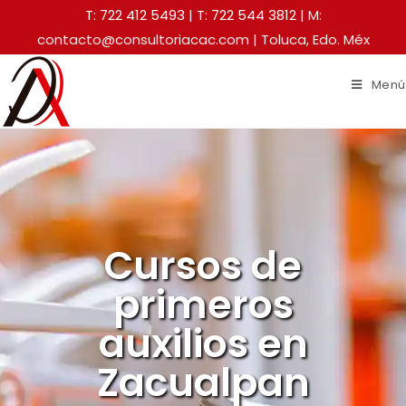
T: 722 412 5493
|
T: 722 544 3812
| M:
contacto@consultoriacac.com | Toluca, Edo. Méx
Menú
Cursos de
primeros
auxilios en
Zacualpan