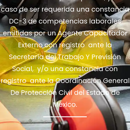
caso de ser requerida una constancia
DC-3 de competencias laborales
emitidas por un Agente Capacitador
Externo con registro ante la
Secretaría del Trabajo Y Previsión
Social, y/o una constancia con
registro ante la Coordinación General
De Protección Civil del Estado de
México.