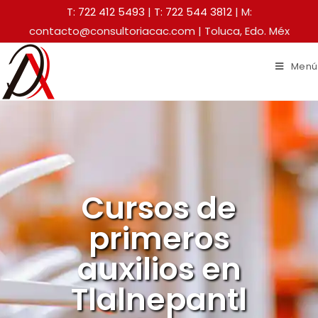
T: 722 412 5493
|
T: 722 544 3812
| M:
contacto@consultoriacac.com | Toluca, Edo. Méx
Menú
Cursos de
primeros
auxilios en
Tlalnepantl