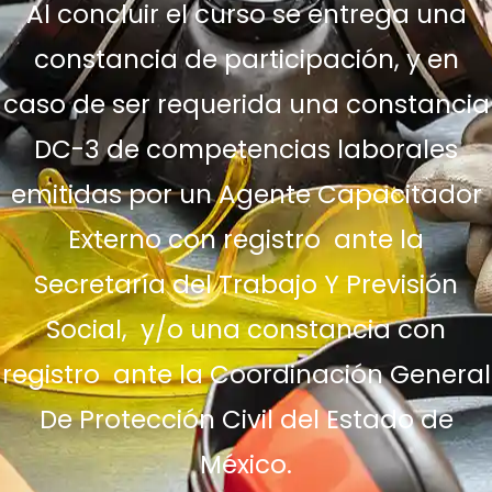
Al concluir el curso se entrega una
constancia de participación, y en
caso de ser requerida una constancia
DC-3 de competencias laborales
emitidas por un Agente Capacitador
Externo con registro ante la
Secretaría del Trabajo Y Previsión
Social, y/o una constancia con
registro ante la Coordinación General
De Protección Civil del Estado de
México.