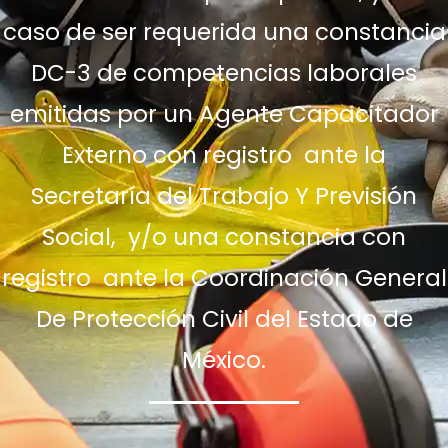
caso de ser requerida una constancia
DC-3 de competencias laborales
emitidas por un Agente Capacitador
Externo con registro ante la
Secretaría del Trabajo Y Previsión
Social, y/o una constancia con
registro ante la Coordinación General
De Protección Civil del Estado de
México.