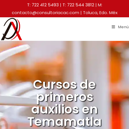
T: 722 412 5493
|
T: 722 544 3812
| M:
contacto@consultoriacac.com | Toluca, Edo. Méx
Menú
Cursos de
primeros
auxilios en
Temamatla