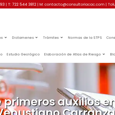
493
|
T: 722 544 3812
| M: contacto@consultoriacac.com | Tolu
os
Dictamenes
Trámites
Normas de la STPS
Cons
co
Estudio Geológico
Elaboración de Atlas de Riesgo
Bl
 primeros auxilios e
 Venustiano Carranz