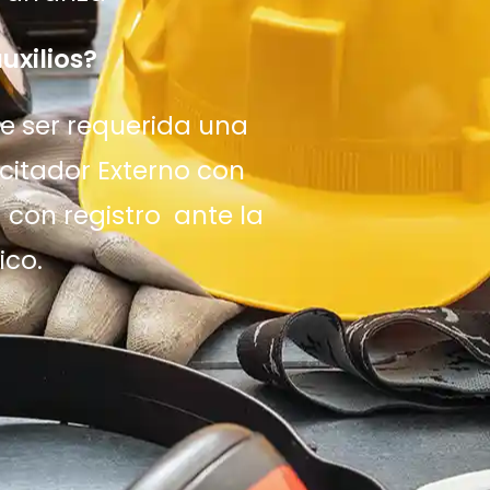
uxilios?
de ser requerida una
itador Externo con
a con registro ante la
ico.