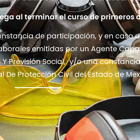
ga al terminar el curso de primeros a
onstancia de participación, y en caso 
borales emitidas por un Agente Capac
o Y Previsión Social, y/o una constanci
 De Protección Civil del Estado de Méx