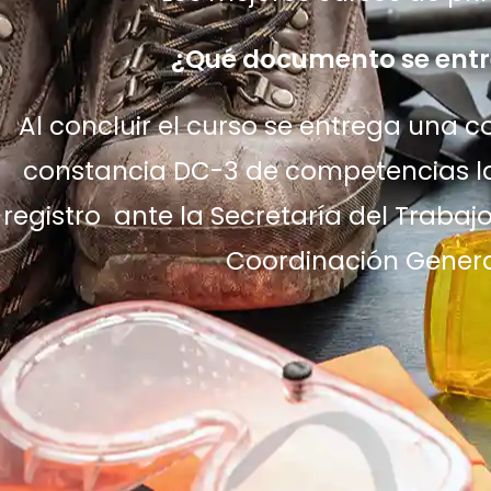
¿Qué documento se entre
Al concluir el curso se entrega una c
constancia DC-3 de competencias la
registro ante la Secretaría del Trabaj
Coordinación General