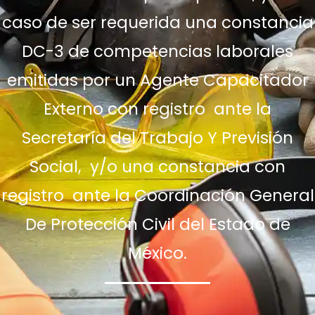
caso de ser requerida una constancia
DC-3 de competencias laborales
emitidas por un Agente Capacitador
Externo con registro ante la
Secretaría del Trabajo Y Previsión
Social, y/o una constancia con
registro ante la Coordinación General
De Protección Civil del Estado de
México.