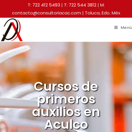
T: 722 412 5493
|
T: 722 544 3812
| M:
contacto@consultoriacac.com | Toluca, Edo. Méx
Menú
Cursos de
primeros
auxilios en
Aculco