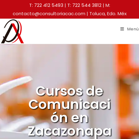
T: 722 412 5493
|
T: 722 544 3812
| M:
contacto@consultoriacac.com | Toluca, Edo. Méx
Menú
Cursos de
Comunicaci
ón en
Zacazonapa