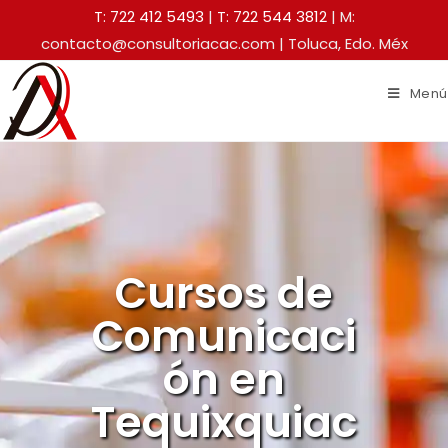
T: 722 412 5493
|
T: 722 544 3812
| M:
contacto@consultoriacac.com | Toluca, Edo. Méx
Menú
Cursos de
Comunicaci
ón en
Tequixquiac