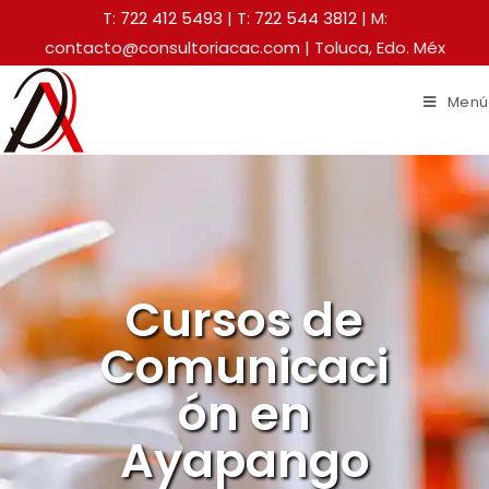
T: 722 412 5493
|
T: 722 544 3812
| M:
contacto@consultoriacac.com | Toluca, Edo. Méx
Menú
Cursos de
Comunicaci
ón en
Ayapango