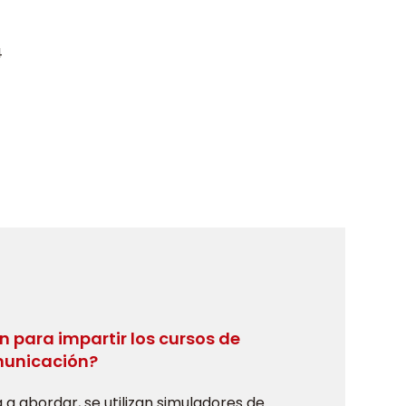
4
n para impartir los cursos de
unicación?
a abordar, se utilizan simuladores de