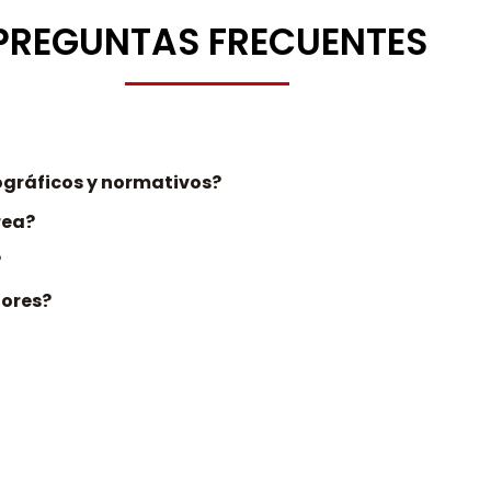
PREGUNTAS FRECUENTES
iográficos y normativos?
rea?
?
dores?