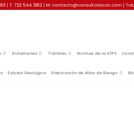
493
|
T: 722 544 3812
| M: contacto@consultoriacac.com | Tolu
s
Dictamenes
Trámites
Normas de la STPS
Const
co
Estudio Geológico
Elaboración de Atlas de Riesgo
Bl