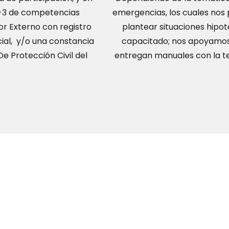
C-3 de competencias
emergencias, los cuales nos 
r Externo con registro
plantear situaciones hipot
cial, y/o una constancia
capacitado; nos apoyamos 
e Protección Civil del
entregan manuales con la te
 de Comunicación en Alcaldia Coyoac