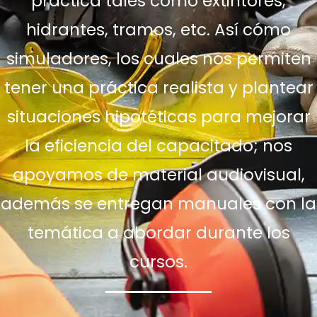
práctica tales como extintores,
hidrantes, tramos, etc. Así cómo
simuladores, los cuales nos permiten
tener una práctica realista y plantear
situaciones hipotéticas para mejorar
la eficiencia del capacitado; nos
apoyamos de material audiovisual,
además se entregan manuales con la
temática a abordar durante los
cursos.