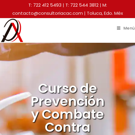
T: 722 412 5493
|
T: 722 544 3812
| M:
contacto@consultoriacac.com | Toluca, Edo. Méx
Menú
Curso de
Prevención
y Combate
Contra