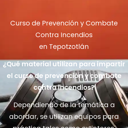
Curso de Prevención y Combate
Contra Incendios
en Tepotzotlán
¿Qué material utilizan para impartir
el curso de prevención y combate
contra incendios?
Dependiendo de la temática a
abordar, se utilizan equipos para