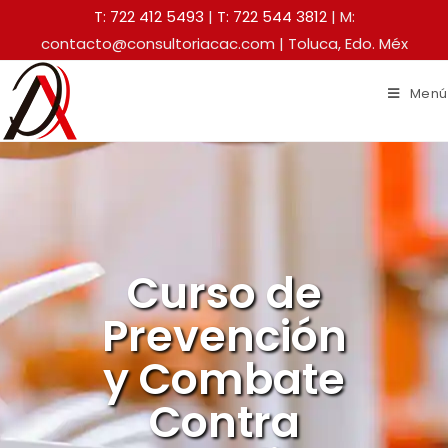
T: 722 412 5493
|
T: 722 544 3812
| M:
contacto@consultoriacac.com | Toluca, Edo. Méx
Menú
Curso de
Prevención
y Combate
Contra