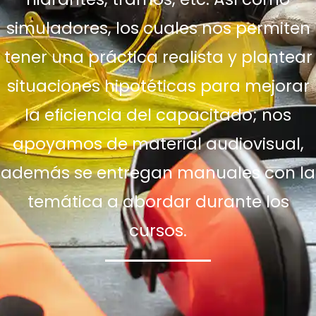
simuladores, los cuales nos permiten
tener una práctica realista y plantear
situaciones hipotéticas para mejorar
la eficiencia del capacitado; nos
apoyamos de material audiovisual,
además se entregan manuales con la
temática a abordar durante los
cursos.