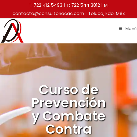
T: 722 412 5493
|
T: 722 544 3812
| M:
contacto@consultoriacac.com | Toluca, Edo. Méx
Menú
Curso de
Prevención
y Combate
Contra