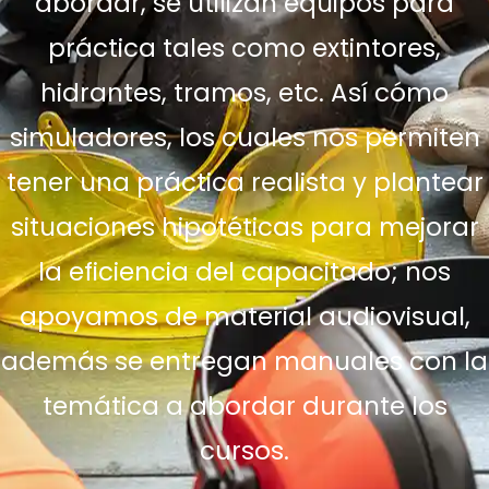
abordar, se utilizan equipos para
práctica tales como extintores,
hidrantes, tramos, etc. Así cómo
simuladores, los cuales nos permiten
tener una práctica realista y plantear
situaciones hipotéticas para mejorar
la eficiencia del capacitado; nos
apoyamos de material audiovisual,
además se entregan manuales con la
temática a abordar durante los
cursos.