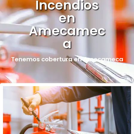
Incendios
en
Amecamec
a
Tenemos cobertura en Amecameca