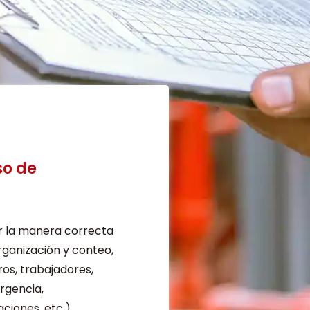
so de
r la manera correcta
rganización y conteo,
ros, trabajadores,
rgencia,
aciones, etc.)