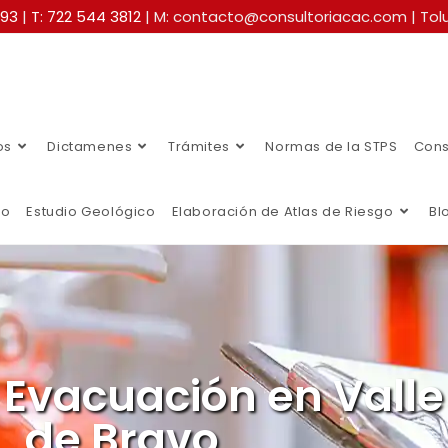
493
|
T: 722 544 3812
| M: contacto@consultoriacac.com | Tolu
os
Dictamenes
Trámites
Normas de la STPS
Cons
co
Estudio Geológico
Elaboración de Atlas de Riesgo
Bl
 Evacuación en Valle
de Bravo