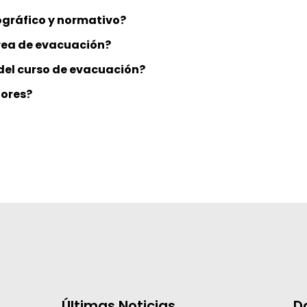
iográfico y normativo?
rea de evacuación?
del curso de evacuación?
dores?
Últimas Noticias
D