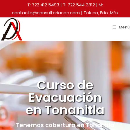
T: 722 412 5493
|
T: 722 544 3812
| M:
contacto@consultoriacac.com | Toluca, Edo. Méx
Menú
Curso de
Evacuación
en Tonanitla
Tenemos cobertura en Tonanitla