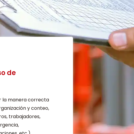
so de
r la manera correcta
rganización y conteo,
ros, trabajadores,
rgencia,
aciones, etc.)