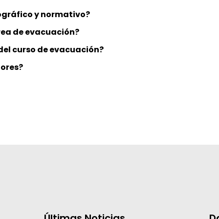
iográfico y normativo?
rea de evacuación?
del curso de evacuación?
dores?
Últimas Noticias
D