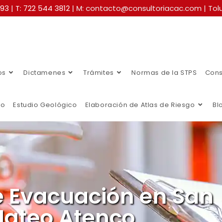
493
|
T: 722 544 3812
| M: contacto@consultoriacac.com | Tolu
os
Dictamenes
Trámites
Normas de la STPS
Cons
co
Estudio Geológico
Elaboración de Atlas de Riesgo
Bl
e Evacuación en San
ateo Atenco