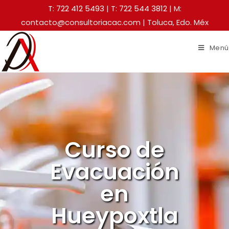
T: 722 412 5493
|
T: 722 544 3812
| M:
contacto@consultoriacac.com | Toluca, Edo. Méx
Menú
Curso de
Evacuación
en
Hueypoxtla