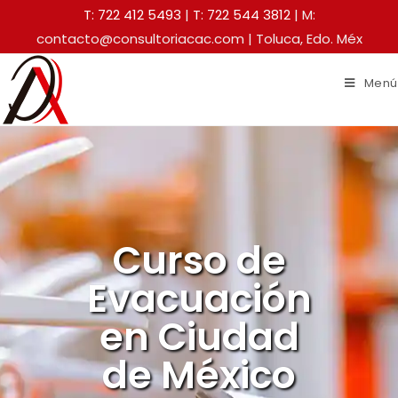
T: 722 412 5493
|
T: 722 544 3812
| M:
contacto@consultoriacac.com | Toluca, Edo. Méx
Menú
Curso de
Evacuación
en Ciudad
de México