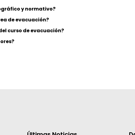
iográfico y normativo?
rea de evacuación?
del curso de evacuación?
dores?
Últimas Noticias
D