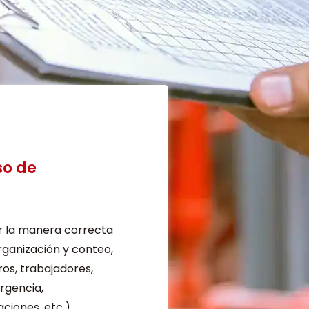
so de
r la manera correcta
rganización y conteo,
ros, trabajadores,
rgencia,
aciones, etc.)