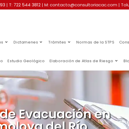
493
|
T: 722 544 3812
| M: contacto@consultoriacac.com | Tolu
os
Dictamenes
Trámites
Normas de la STPS
Cons
co
Estudio Geológico
Elaboración de Atlas de Riesgo
Bl
 de Evacuación en
moloya del Río