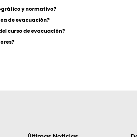
iográfico y normativo?
rea de evacuación?
del curso de evacuación?
dores?
Últimas Noticias
D