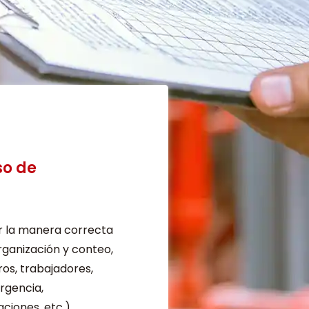
so de
r la manera correcta
rganización y conteo,
ros, trabajadores,
rgencia,
aciones, etc.)