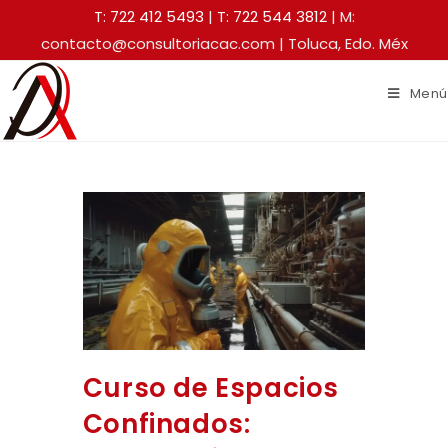
T: 722 412 5493
|
T: 722 544 3812
| M:
contacto@consultoriacac.com | Toluca, Edo. Méx
Menú
Curso de Espacios
Confinados: