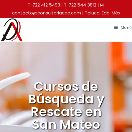
T: 722 412 5493
|
T: 722 544 3812
| M:
contacto@consultoriacac.com | Toluca, Edo. Méx
Menú
Cursos de
Búsqueda y
Rescate en
San Mateo