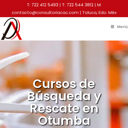
T: 722 412 5493
|
T: 722 544 3812
| M:
contacto@consultoriacac.com | Toluca, Edo. Méx
Menú
Cursos de
Búsqueda y
Rescate en
Otumba